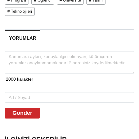
# Program
# Öğrenci
# Üniversite
# Tarım
# Teknolojileri
YORUMLAR
Gönder