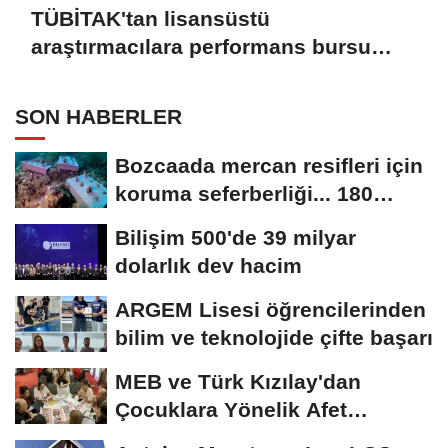
TÜBİTAK'tan lisansüstü
araştırmacılara performans bursu
çağrısı
SON HABERLER
Bozcaada mercan resifleri için
koruma seferberliği... 180
deniz canlısı...
Bilişim 500'de 39 milyar
dolarlık dev hacim
ARGEM Lisesi öğrencilerinden
bilim ve teknolojide çifte başarı
MEB ve Türk Kızılay'dan
Çocuklara Yönelik Afet
Farkındalık Çalıştayı