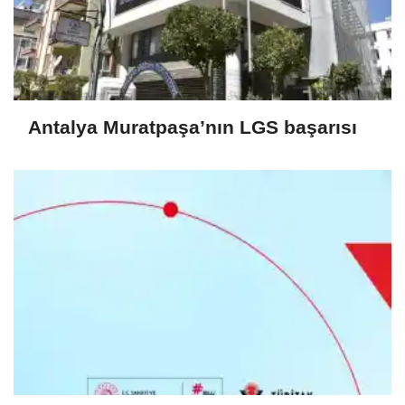
Antalya Muratpaşa’nın LGS başarısı