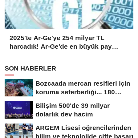
2025'te Ar-Ge'ye 254 milyar TL
harcadık! Ar-Ge'de en büyük pay
üniversitelere
SON HABERLER
Bozcaada mercan resifleri için
koruma seferberliği... 180
deniz canlısı...
Bilişim 500'de 39 milyar
dolarlık dev hacim
ARGEM Lisesi öğrencilerinden
bilim ve teknolojide çifte başarı