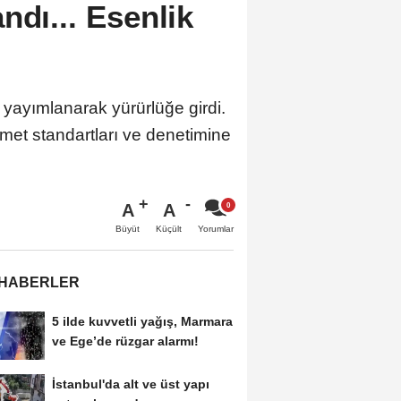
ndı... Esenlik
 yayımlanarak yürürlüğe girdi.
zmet standartları ve denetimine
A
A
Büyüt
Küçült
Yorumlar
 HABERLER
5 ilde kuvvetli yağış, Marmara
ve Ege’de rüzgar alarmı!
İstanbul'da alt ve üst yapı