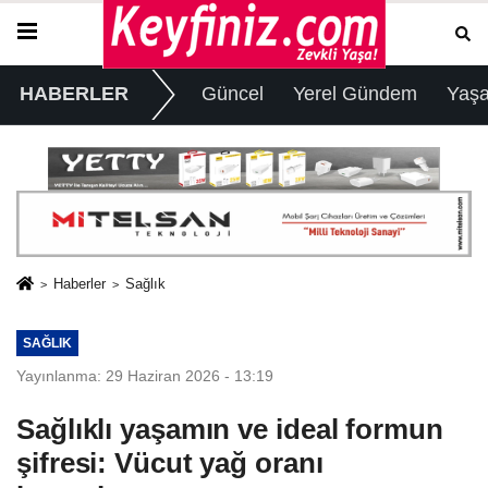
HABERLER
Güncel
Yerel Gündem
Yaş
Haberler
Sağlık
SAĞLIK
Yayınlanma: 29 Haziran 2026 - 13:19
Sağlıklı yaşamın ve ideal formun
şifresi: Vücut yağ oranı