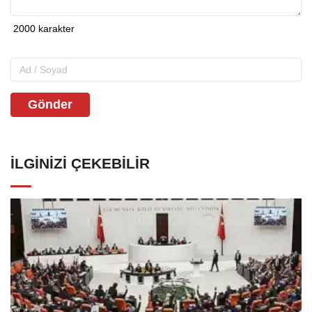
Gönder
İLGINIZI ÇEKEBILIR