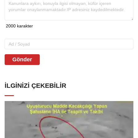
Gönder
İLGINIZI ÇEKEBILIR