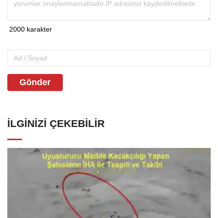
Gönder
İLGINIZI ÇEKEBILIR