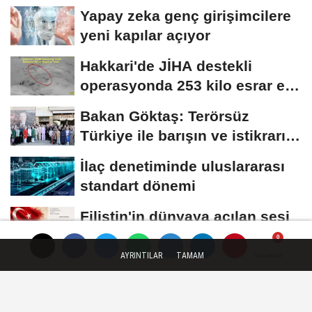
Yapay zeka genç girişimcilere
yeni kapılar açıyor
Hakkari'de JİHA destekli
operasyonda 253 kilo esrar ele
geçirildi
Bakan Göktaş: Terörsüz
Türkiye ile barışın ve istikrarın
güçlendiği...
İlaç denetiminde uluslararası
standart dönemi
Filistin'in dünyaya açılan sesi
olmaya devam edeceğiz
AYRINTILAR
TAMAM
Yorumlar
Yorumlar
Künye
İletişim
Çerez Politikası
Gizlilik İlkeleri