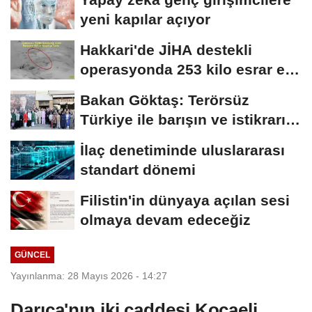
yeni kapılar açıyor
Hakkari'de JİHA destekli
operasyonda 253 kilo esrar ele
geçirildi
Bakan Göktaş: Terörsüz
Türkiye ile barışın ve istikrarın
güçlendiği...
İlaç denetiminde uluslararası
standart dönemi
Filistin'in dünyaya açılan sesi
olmaya devam edeceğiz
GÜNCEL
Yayınlanma: 28 Mayıs 2026 - 14:27
Darıca'nın iki caddesi Kocaeli