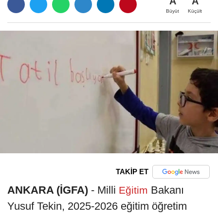
A
A
Büyüt
Küçült
TAKİP ET
ANKARA (İGFA)
- Milli
Bakanı
Eğitim
Yusuf Tekin, 2025-2026 eğitim öğretim