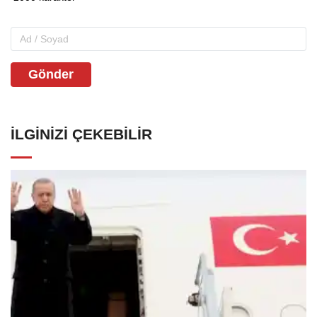
Gönder
İLGINIZI ÇEKEBILIR