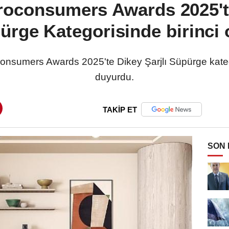
consumers Awards 2025'te
ürge Kategorisinde birinci 
nsumers Awards 2025'te Dikey Şarjlı Süpürge katego
duyurdu.
TAKİP ET
SON