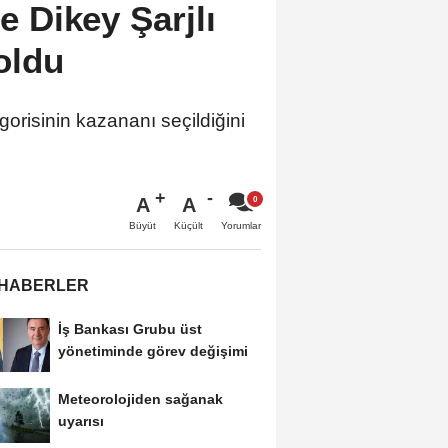
 Dikey Şarjlı
oldu
risinin kazananı seçildiğini
A
A
Büyüt
Küçült
Yorumlar
 HABERLER
İş Bankası Grubu üst
yönetiminde görev değişimi
Meteorolojiden sağanak
uyarısı