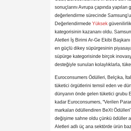
sonuçlarını Avrupa çapında yapılan g
değerlendirme sürecinde Samsung'un 
Değerlendirmede
Yüksek
güvenilirl
kategorisinin kazananı oldu. Samsun
Aletleri İş Birimi Ar-Ge Ekibi Başk
en güçlü dikey süpürgesinin piyasaya
süpürge kategorisinde birçok inovas
desteğiyle sunulan kolaylıklarla, tü
Euroconsumers Ödülleri, Belçika, İtal
tüketici örgütlerini temsil eden ve dü
dünyanın önde gelen tüketici grubu 
kadar Euroconsumers, “Verilen Paranın
markaları ödüllendiren BeXt Ödülleri'n
değişime sahne oldu çünkü ödüller ar
Aletleri adlı üç ana sektörde ürün b