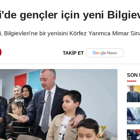
'de gençler için yeni Bilgiev
 Bilgievleri'ne bir yenisini Körfez Yarımca Mimar Si
TAKİP ET
SON