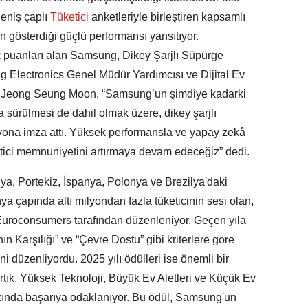
eniş çaplı
Tüketici
anketleriyle birleştiren kapsamlı
gösterdiği güçlü performansı yansıtıyor.
ik puanları alan Samsung, Dikey Şarjlı Süpürge
g Electronics Genel Müdür Yardımcısı ve Dijital Ev
anı Jeong Seung Moon, “Samsung’un şimdiye kadarki
 sürülmesi de dahil olmak üzere, dikey şarjlı
yona imza attı. Yüksek performansla ve yapay zekâ
ketici memnuniyetini artırmaya devam edeceğiz” dedi.
ya, Portekiz, İspanya, Polonya ve Brezilya'daki
nya çapında altı milyondan fazla tüketicinin sesi olan,
Euroconsumers tarafından düzenleniyor. Geçen yıla
 Karşılığı” ve “Çevre Dostu” gibi kriterlere göre
i düzenliyordu. 2025 yılı ödülleri ise önemli bir
tık, Yüksek Teknoloji, Büyük Ev Aletleri ve Küçük Ev
azında başarıya odaklanıyor. Bu ödül, Samsung'un