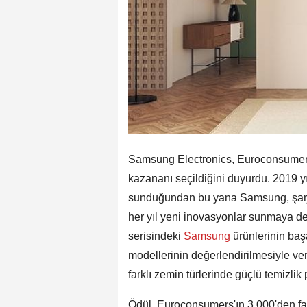
Samsung Electronics, Euroconsumers
kazananı seçildiğini duyurdu. 2019 y
sunduğundan bu yana Samsung, şarjl
her yıl yeni inovasyonlar sunmaya de
serisindeki
Samsung
ürünlerinin başa
modellerinin değerlendirilmesiyle ver
farklı zemin türlerinde güçlü temizlik
Ödül, Euroconsumers'ın 3.000'den faz