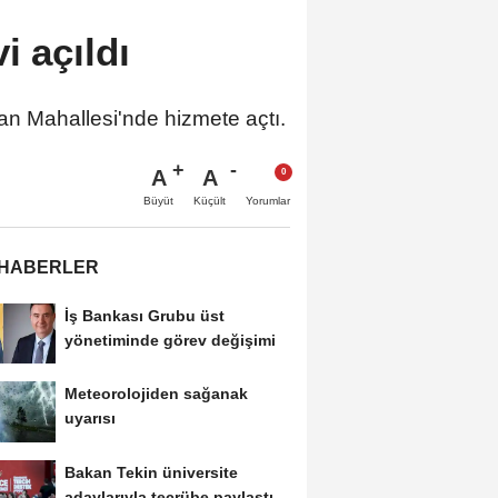
i açıldı
nan Mahallesi'nde hizmete açtı.
A
A
Büyüt
Küçült
Yorumlar
 HABERLER
İş Bankası Grubu üst
yönetiminde görev değişimi
Meteorolojiden sağanak
uyarısı
Bakan Tekin üniversite
adaylarıyla tecrübe paylaştı