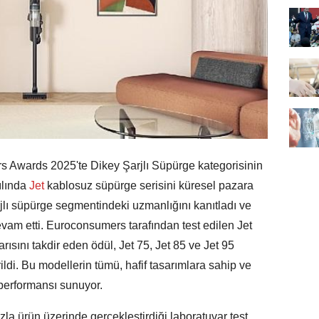
 Awards 2025'te Dikey Şarjlı Süpürge kategorisinin
ılında
Jet
kablosuz süpürge serisini küresel pazara
ı süpürge segmentindeki uzmanlığını kanıtladı ve
vam etti. Euroconsumers tarafından test edilen Jet
rısını takdir eden ödül, Jet 75, Jet 85 ve Jet 95
ildi. Bu modellerin tümü, hafif tasarımlara sahip ve
 performansı sunuyor.
la ürün üzerinde gerçekleştirdiği laboratuvar test