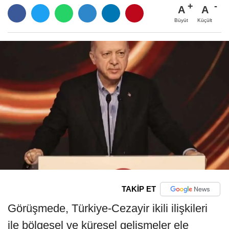
A
A
Büyüt
Küçült
TAKİP ET
Görüşmede, Türkiye-Cezayir ikili ilişkileri
ile bölgesel ve küresel gelişmeler ele