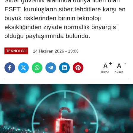
Siber güvenlik alanında dünya lideri olan
ESET, kuruluşların siber tehditlere karşı en
büyük risklerinden birinin teknoloji
eksikliğinden ziyade normallik önyargısı
olduğu paylaşımında bulundu.
14 Haziran 2026 - 19:06
TEKNOLOJI
A
A
Büyüt
Küçült