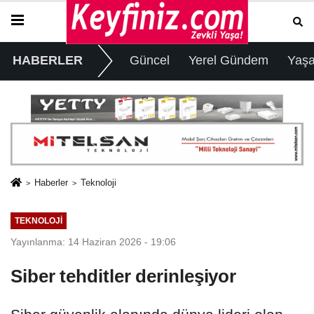
HABERLER
Güncel
Yerel Gündem
Yaş
Haberler
Teknoloji
TEKNOLOJI
Yayınlanma: 14 Haziran 2026 - 19:06
Siber tehditler derinleşiyor