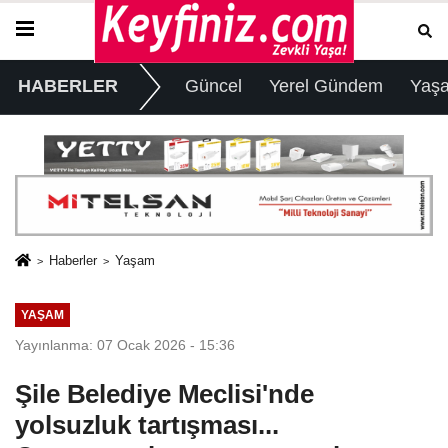
HABERLER
Güncel
Yerel Gündem
Yaş
Haberler
Yaşam
YAŞAM
Yayınlanma: 07 Ocak 2026 - 15:36
Şile Belediye Meclisi'nde
yolsuzluk tartışması...