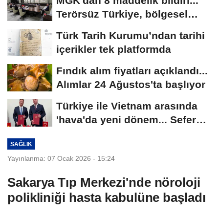
MGK'dan 8 maddelik bildiri...
Terörsüz Türkiye, bölgesel
güvenlik...
Türk Tarih Kurumu’ndan tarihi
içerikler tek platformda
Fındık alım fiyatları açıklandı...
Alımlar 24 Ağustos'ta başlıyor
Türkiye ile Vietnam arasında
'hava'da yeni dönem... Sefer
kapasitesi...
SAĞLIK
Yayınlanma: 07 Ocak 2026 - 15:24
Sakarya Tıp Merkezi'nde nöroloji
polikliniği hasta kabulüne başladı