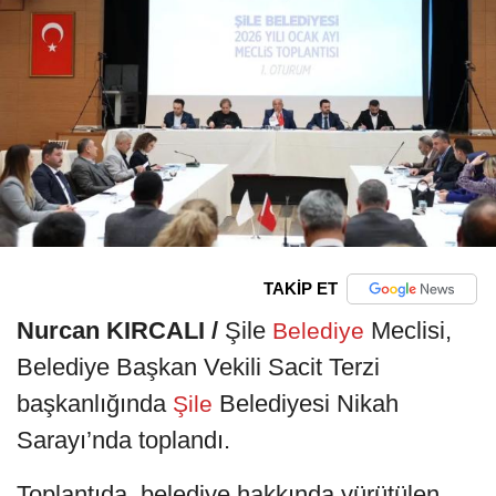
TAKİP ET
Nurcan KIRCALI /
Şile
Meclisi,
Belediye
Belediye Başkan Vekili Sacit Terzi
başkanlığında
Belediyesi Nikah
Şile
Sarayı’nda toplandı.
Toplantıda, belediye hakkında yürütülen