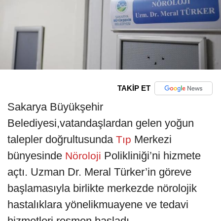
TAKİP ET
Sakarya Büyükşehir
Belediyesi,vatandaşlardan gelen yoğun
talepler doğrultusunda
Merkezi
Tıp
bünyesinde
Polikliniği’ni hizmete
Nöroloji
açtı. Uzman Dr. Meral Türker’in göreve
başlamasıyla birlikte merkezde nörolojik
hastalıklara yönelikmuayene ve tedavi
hizmetleri resmen başladı.