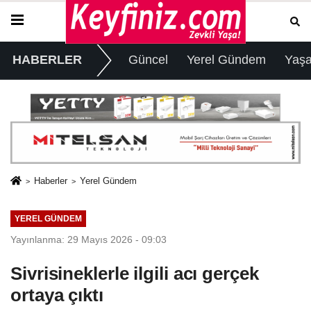
HABERLER
Güncel
Yerel Gündem
Yaş
Haberler
Yerel Gündem
YEREL GÜNDEM
Yayınlanma: 29 Mayıs 2026 - 09:03
Sivrisineklerle ilgili acı gerçek
ortaya çıktı