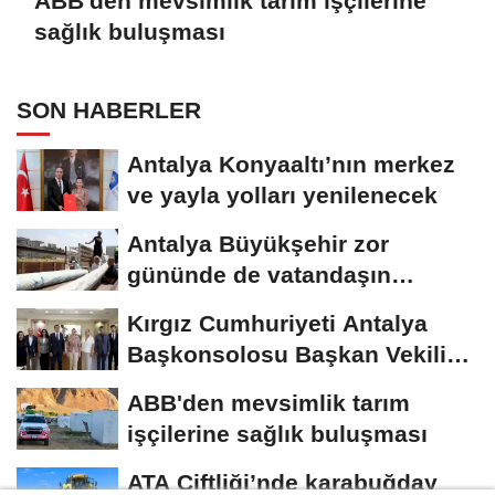
ABB'den mevsimlik tarım işçilerine
sağlık buluşması
SON HABERLER
Antalya Konyaaltı’nın merkez
ve yayla yolları yenilenecek
Antalya Büyükşehir zor
gününde de vatandaşın
yanında
Kırgız Cumhuriyeti Antalya
Başkonsolosu Başkan Vekili
Özdemir’i...
ABB'den mevsimlik tarım
işçilerine sağlık buluşması
ATA Çiftliği’nde karabuğday