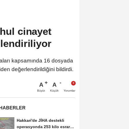
hul cinayet
lendiriliyor
şmaları kapsamında 16 dosyada
en değerlendirildiğini bildirdi.
A
A
Büyüt
Küçült
Yorumlar
 HABERLER
Hakkari'de JİHA destekli
operasyonda 253 kilo esrar