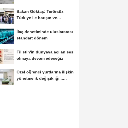
ele geçirildi
Bakan Göktaş: Terörsüz
Türkiye ile barışın ve
istikrarın güçlendiği...
İlaç denetiminde uluslararası
standart dönemi
Filistin'in dünyaya açılan sesi
olmaya devam edeceğiz
Özel öğrenci yurtlarına ilişkin
yönetmelik değişikliği...
Geçiş...