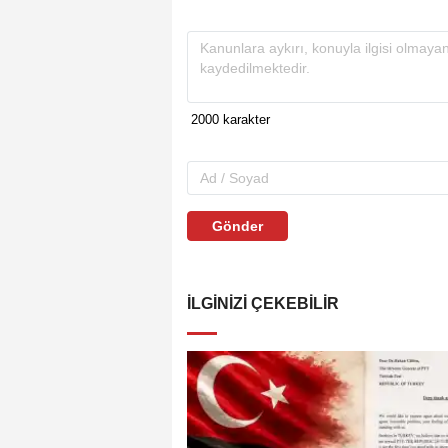
Gönder
İLGINIZI ÇEKEBILIR