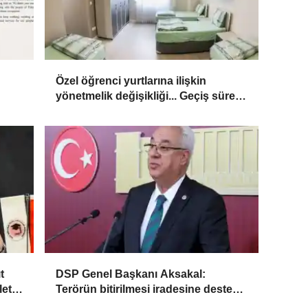
Özel öğrenci yurtlarına ilişkin
yönetmelik değişikliği... Geçiş süresi
uzatıldı
t
DSP Genel Başkanı Aksakal:
let
Terörün bitirilmesi iradesine destek
için imzalayacağım