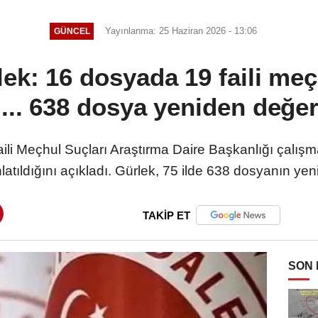
Yayınlanma: 25 Haziran 2026 - 13:06
GÜNCEL
ek: 16 dosyada 19 faili meç
ı... 638 dosya yeniden değer
aili Meçhul Suçları Araştırma Daire Başkanlığı çalı
latıldığını açıkladı. Gürlek, 75 ilde 638 dosyanın yenid
TAKİP ET
SON