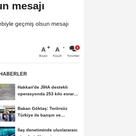
un mesajı
iyle geçmiş olsun mesajı
A
A
Büyüt
Küçült
Yorumlar
 HABERLER
Hakkari'de JİHA destekli
operasyonda 253 kilo esrar
ele geçirildi
Bakan Göktaş: Terörsüz
Türkiye ile barışın ve
istikrarın güçlendiği...
İlaç denetiminde uluslararası