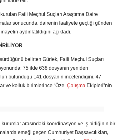
ni ifade etti.
kurulan Faili Meçhul Suçları Araştırma Daire
şmalar sonucunda, dairenin faaliyete geçtiği günden
nayetin aydınlatıldığını açıkladı.
İRİLİYOR
sürdüğünü belirten Gürlek, Faili Meçhul Suçları
syonunda; 75 ilde 638 dosyanın yeniden
tulün bulunduğu 141 dosyanın incelendiğini, 47
r ve kolluk birimlerince “Özel
Çalışma
Ekipleri”nin
kurumlar arasındaki koordinasyon ve iş birliğinin bir
şmalarda emeği geçen Cumhuriyet Başsavcılıkları,