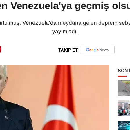
 Venezuela'ya geçmiş ols
ulmuş, Venezuela'da meydana gelen deprem sebeb
yayımladı.
TAKİP ET
SON