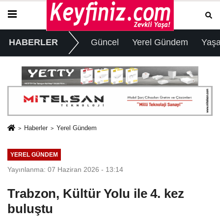
HABERLER
Güncel
Yerel Gündem
Yaş
Haberler
Yerel Gündem
YEREL GÜNDEM
Yayınlanma: 07 Haziran 2026 - 13:14
Trabzon, Kültür Yolu ile 4. kez
buluştu