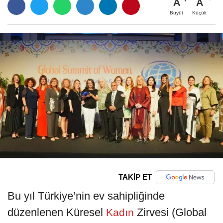
A
A
Büyüt
Küçült
TAKİP ET
Bu yıl Türkiye’nin ev sahipliğinde
düzenlenen Küresel
Zirvesi (Global
Kadın