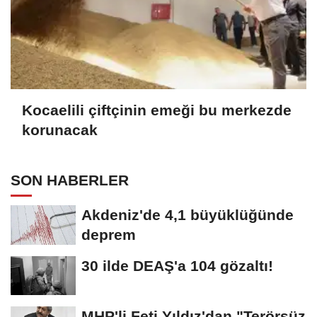
Kocaelili çiftçinin emeği bu merkezde
korunacak
SON HABERLER
Akdeniz'de 4,1 büyüklüğünde
deprem
30 ilde DEAŞ'a 104 gözaltı!
MHP'li Feti Yıldız'dan "Terörsüz