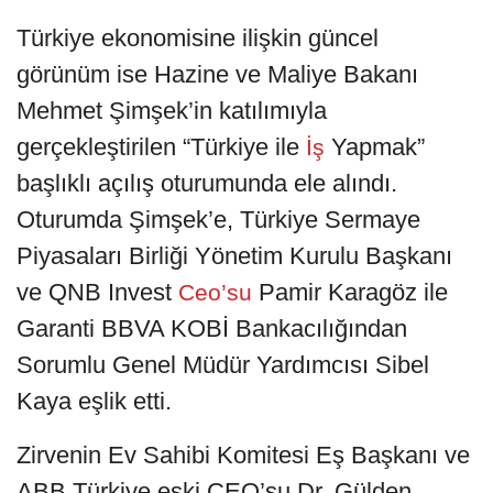
Türkiye ekonomisine ilişkin güncel
görünüm ise Hazine ve Maliye Bakanı
Mehmet Şimşek’in katılımıyla
gerçekleştirilen “Türkiye ile
Yapmak”
İş
başlıklı açılış oturumunda ele alındı.
Oturumda Şimşek’e, Türkiye Sermaye
Piyasaları Birliği Yönetim Kurulu Başkanı
ve QNB Invest
Pamir Karagöz ile
Ceo’su
Garanti BBVA KOBİ Bankacılığından
Sorumlu Genel Müdür Yardımcısı Sibel
Kaya eşlik etti.
Zirvenin Ev Sahibi Komitesi Eş Başkanı ve
ABB Türkiye eski CEO’su Dr. Gülden