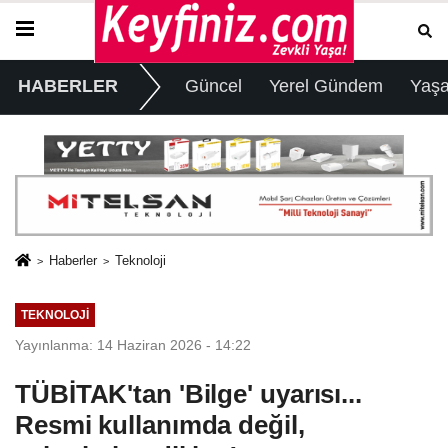
HABERLER
Güncel
Yerel Gündem
Yaş
Haberler
Teknoloji
TEKNOLOJI
Yayınlanma: 14 Haziran 2026 - 14:22
TÜBİTAK'tan 'Bilge' uyarısı...
Resmi kullanımda değil,