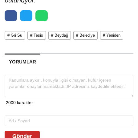
bulunuyor.
# Gri Su
# Tesis
# Beydağ
# Belediye
# Yeniden
YORUMLAR
Gönder