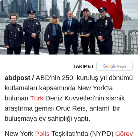
TAKİP ET
abdpost /
ABD'nin 250. kuruluş yıl dönümü
kutlamaları kapsamında New York'ta
bulunan
Deniz Kuvvetleri'nin sismik
Türk
araştırma gemisi Oruç Reis, anlamlı bir
buluşmaya ev sahipliği yaptı.
New York
Teşkilatı'nda (NYPD)
Polis
Görev