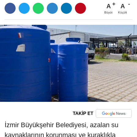
A
A
Büyüt
Küçült
TAKİP ET
İzmir Büyükşehir Belediyesi, azalan su
kaynaklarının korunması ve kuraklıkla