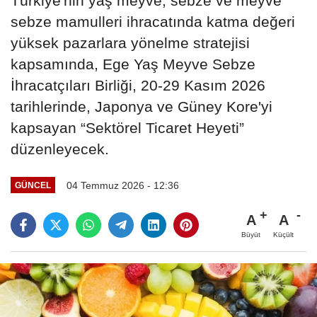
Türkiye'nin yaş meyve, sebze ve meyve
sebze mamulleri ihracatında katma değeri
yüksek pazarlara yönelme stratejisi
kapsamında, Ege Yaş Meyve Sebze
İhracatçıları Birliği, 20-29 Kasım 2026
tarihlerinde, Japonya ve Güney Kore'yi
kapsayan “Sektörel Ticaret Heyeti”
düzenleyecek.
04 Temmuz 2026 - 12:36
GÜNCEL
A
A
Büyüt
Küçült