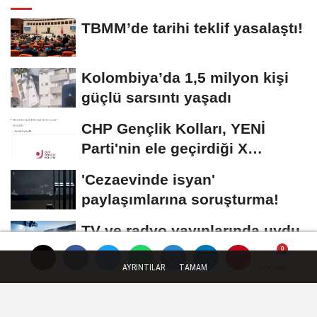
TBMM’de tarihi teklif yasalaştı!
Kolombiya’da 1,5 milyon kişi
güçlü sarsıntı yaşadı
CHP Gençlik Kolları, YENİ
Parti'nin ele geçirdiği X
hesabını geri...
'Cezaevinde isyan'
paylaşımlarına soruşturma!
TV ve radyo yayınlarında uydu
değişikliği... Anten ayarı
gerekmeyecek!
AYRINTILAR
TAMAM
Yorumlar
Yorumlar
Yorumlar
GÜNCEL
Yayınlanma: 07 Temmuz 2026 - 19:06