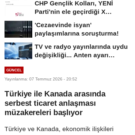
CHP Gençlik Kolları, YENİ
Parti'nin ele geçirdiği X
hesabını geri...
'Cezaevinde isyan'
paylaşımlarına soruşturma!
TV ve radyo yayınlarında uydu
değişikliği... Anten ayarı
gerekmeyecek!
GÜNCEL
Yayınlanma: 07 Temmuz 2026 - 20:52
Türkiye ile Kanada arasında
serbest ticaret anlaşması
müzakereleri başlıyor
Türkiye ve Kanada, ekonomik ilişkileri