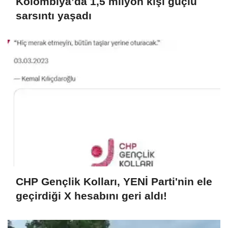
Kolombiya’da 1,5 milyon kişi güçlü
sarsıntı yaşadı
CHP Gençlik Kolları, YENİ Parti'nin ele
geçirdiği X hesabını geri aldı!