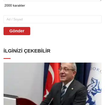
Gönder
İLGINIZI ÇEKEBILIR