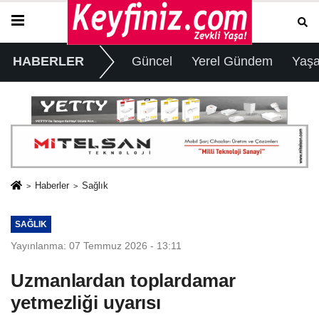
HABERLER
Güncel
Yerel Gündem
Yaş
Haberler
Sağlık
SAĞLIK
Yayınlanma: 07 Temmuz 2026 - 13:11
Uzmanlardan toplardamar
yetmezliği uyarısı