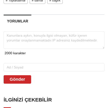
# Toplardamar
# damar
# sağlık
YORUMLAR
Gönder
İLGINIZI ÇEKEBILIR