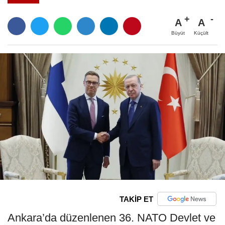
A
A
Büyüt
Küçült
TAKİP ET
Ankara’da düzenlenen 36. NATO Devlet ve