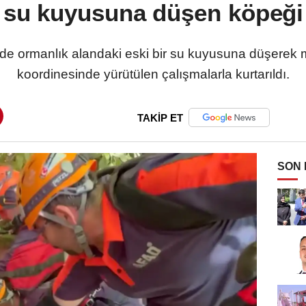
i su kuyusuna düşen köpeği
inde ormanlık alandaki eski bir su kuyusuna düşere
koordinesinde yürütülen çalışmalarla kurtarıldı.
TAKİP ET
SON