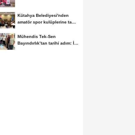
Kütahya Belediyesi'nden
amatör spor kulüplerine tam
destek
Mühendis Tek-Sen
Bayındırlık’tan tarihi adım: İlk
şube Diyarbakır’da...