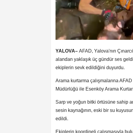
YALOVA–
AFAD, Yalova'nın Çınarcık
alandan yaklaşık üç gündür ses geldi
ekiplerin sevk edildiğini duyurdu.
Arama kurtarma çalışmalarına AFAD e
Müdürlüğü ile Esenköy Arama Kurtarm
Sarp ve yoğun bitki örtüsüne sahip a
sesin kaynağının, eski bir su kuyusu
edildi.
Ekiplerin koordineli çalışmasıyla bu