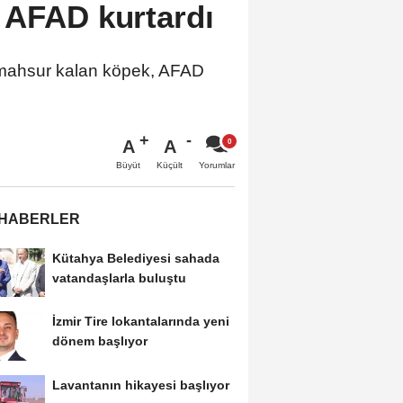
 AFAD kurtardı
k mahsur kalan köpek, AFAD
A
A
Büyüt
Küçült
Yorumlar
 HABERLER
Kütahya Belediyesi sahada
vatandaşlarla buluştu
İzmir Tire lokantalarında yeni
dönem başlıyor
Lavantanın hikayesi başlıyor