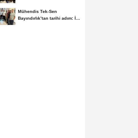
destek
Mühendis Tek-Sen
Bayındırlık’tan tarihi adım: İlk
şube Diyarbakır’da...