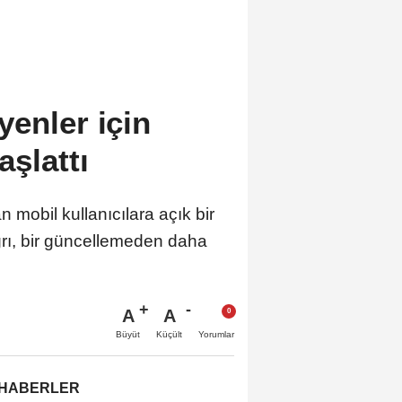
enler için
şlattı
 mobil kullanıcılara açık bir
ğrı, bir güncellemeden daha
A
A
Büyüt
Küçült
Yorumlar
 HABERLER