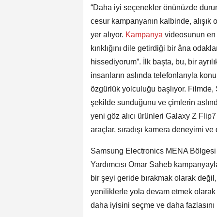
“Daha iyi seçenekler önünüzde durur
cesur kampanyanın kalbinde, alışık ol
yer alıyor.
Kampanya
videosunun en d
kırıklığını dile getirdiği bir âna odak
hissediyorum”. İlk başta, bu, bir ayrı
insanların aslında telefonlarıyla kon
özgürlük yolculuğu başlıyor. Filmde, 
şekilde sunduğunu ve çimlerin aslı
yeni göz alıcı ürünleri Galaxy Z Flip
araçlar, sıradışı kamera deneyimi ve
Samsung Electronics MENA Bölgesi 
Yardımcısı Omar Saheb kampanyayla il
bir şeyi geride bırakmak olarak değil
yeniliklerle yola devam etmek olarak
daha iyisini seçme ve daha fazlasını