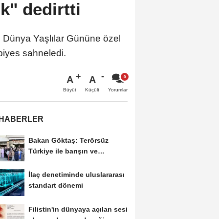
k" dedirtti
im Dünya Yaşlılar Gününe özel
piyes sahneledi.
A
A
Büyüt
Küçült
Yorumlar
 HABERLER
Bakan Göktaş: Terörsüz
Türkiye ile barışın ve
istikrarın güçlendiği...
İlaç denetiminde uluslararası
standart dönemi
Filistin'in dünyaya açılan sesi