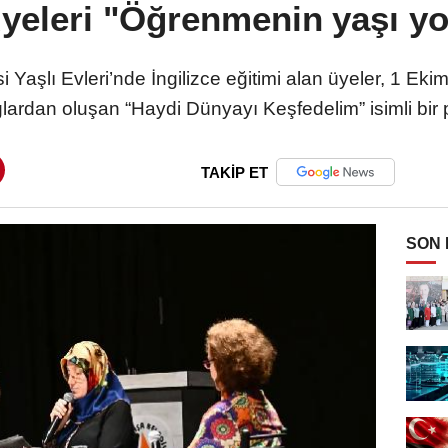
üyeleri "Öğrenmenin yaşı yo
 Yaşlı Evleri’nde İngilizce eğitimi alan üyeler, 1 Ek
oglardan oluşan “Haydi Dünyayı Keşfedelim” isimli bir 
TAKİP ET
SON