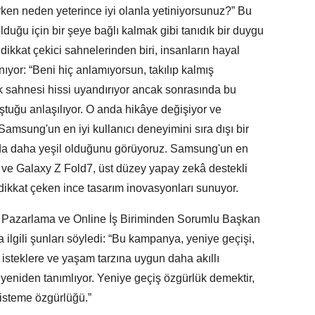
ken neden yeterince iyi olanla yetiniyorsunuz?” Bu
duğu için bir şeye bağlı kalmak gibi tanıdık bir duygu
ikkat çekici sahnelerinden biri, insanların hayal
lanıyor: “Beni hiç anlamıyorsun, takılıp kalmış
lık sahnesi hissi uyandırıyor ancak sonrasında bu
uştuğu anlaşılıyor. O anda hikâye değişiyor ve
Samsung'un en iyi kullanıcı deneyimini sıra dışı bir
nda daha yeşil olduğunu görüyoruz. Samsung'un en
7 ve Galaxy Z Fold7, üst düzey yapay zekâ destekli
 dikkat çeken ince tasarım inovasyonları sunuyor.
Pazarlama ve Online İş Biriminden Sorumlu Başkan
gili şunları söyledi: “Bu kampanya, yeniye geçişi,
, isteklere ve yaşam tarzına uygun daha akıllı
 yeniden tanımlıyor. Yeniye geçiş özgürlük demektir,
 isteme özgürlüğü.”