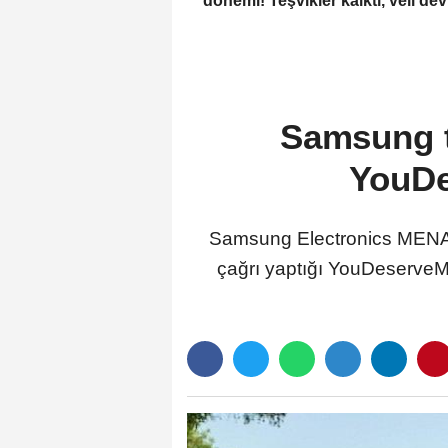
dönemi! Teşvikler kalktı, veli dev
okuluna yöneldi
Samsung t
YouDe
Samsung Electronics MENA, yı
çağrı yaptığı YouDeserveMo