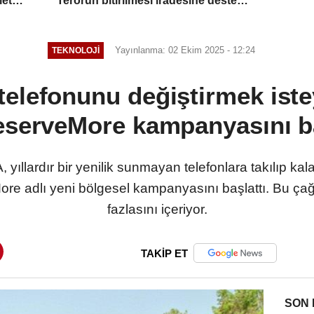
let
Terörün bitirilmesi iradesine destek
için imzalayacağım
Yayınlanma: 02 Ekim 2025 - 12:24
TEKNOLOJI
elefonunu değiştirmek istey
serveMore kampanyasını ba
llardır bir yenilik sunmayan telefonlara takılıp kalan
re adlı yeni bölgesel kampanyasını başlattı. Bu ça
fazlasını içeriyor.
TAKİP ET
SON