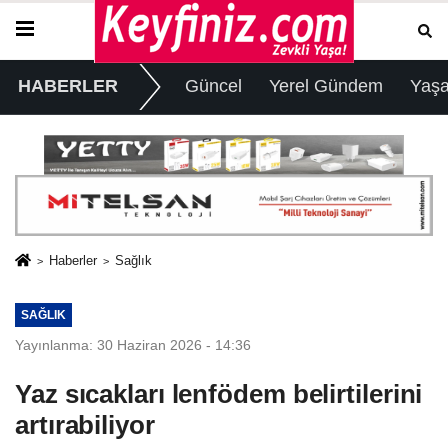
HABERLER
Güncel
Yerel Gündem
Yaş
Haberler
Sağlık
SAĞLIK
Yayınlanma: 30 Haziran 2026 - 14:36
Yaz sıcakları lenfödem belirtilerini
artırabiliyor