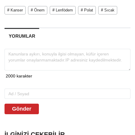
# Kanser
# Önem
# Lenfödem
# Polat
# Sıcak
YORUMLAR
Gönder
İLGINIZI ÇEKEBILIR