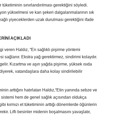
 tüketiminin sınırlandırılması gerektiğini söyledi.
siyon yükselmesi ve kan şekeri dalgalanmalarının sık
yağlı yiyeceklerden uzak durulması gerektiğini ifade
RİNİ AÇIKLADI
gi veren Haldız, “En sağlıklı pişirme yöntemi
i sağlanır. Ekstra yağ gerektirmez, sindirimi kolaydır.
gelir. Kızartma ve aşırı yağda pişirme, yüksek ısıda
diyerek, vatandaşlara daha kolay sindirilebilir
inin arttığını hatırlatan Haldız,“Etin yanında sebze ve
rim sistemi hem de genel sağlık açısından oldukça
ibi kırmızı et tüketiminin arttığı dönemlerde öğünlerin
ir. Lifli besinler midenin boşalmasını yavaşlatır,