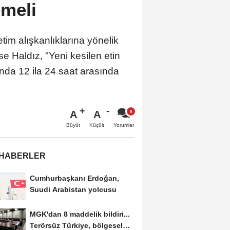
emeli
im alışkanlıklarına yönelik
e Haldız, "Yeni kesilen etin
ında 12 ila 24 saat arasında
A
A
Büyüt
Küçült
Yorumlar
 HABERLER
Cumhurbaşkanı Erdoğan,
Suudi Arabistan yolcusu
MGK'dan 8 maddelik bildiri...
Terörsüz Türkiye, bölgesel