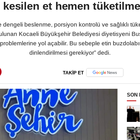
 kesilen et hemen tüketilm
engeli beslenme, porsiyon kontrolü ve sağlıklı tüket
ulunan Kocaeli Büyükşehir Belediyesi diyetisyeni Bus
problemlerine yol açabilir. Bu sebeple etin buzdolab
dinlendirilmesi gerekiyor” dedi.
TAKİP ET
SON