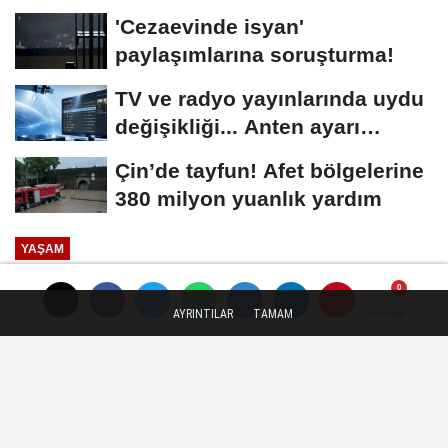
hesabını geri...
'Cezaevinde isyan'
paylaşımlarına soruşturma!
TV ve radyo yayınlarında uydu
değişikliği... Anten ayarı
gerekmeyecek!
Çin’de tayfun! Afet bölgelerine
380 milyon yuanlık yardım
YAŞAM
Yayınlanma: 16 Mart 2026 - 15:54
AYRINTILAR
TAMAM
Yorumlar
Yorumlar
KVKK'dan VERBİS hatırlatması...
Ortaklıklar ayrı kayıt yaptıramaz!
Kişisel Verileri Koruma Kurumu, iş ortaklığı,
konsorsiyum ve adi ortaklıkların Veri