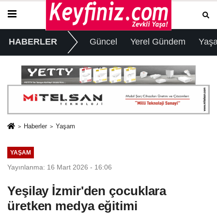
HABERLER
Güncel
Yerel Gündem
Yaş
Haberler
Yaşam
YAŞAM
Yayınlanma: 16 Mart 2026 - 16:06
Yeşilay İzmir'den çocuklara
üretken medya eğitimi