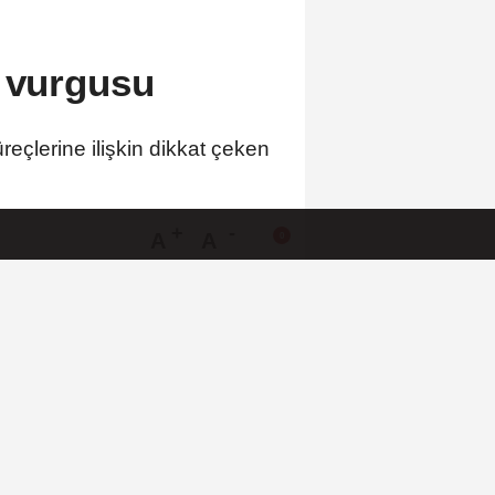
ı vurgusu
eçlerine ilişkin dikkat çeken
A
A
Büyüt
Küçült
Yorumlar
 HABERLER
Marmara Adası açıklarında
arızalanan tekne kurtarıldı
71 ilde dev narkotik
operasyonu: 844 tutuklama