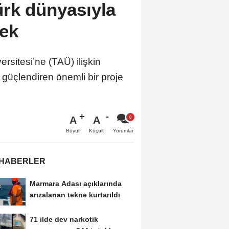
ürk dünyasıyla
cek
sitesi’ne (TAÜ) ilişkin
 güçlendiren önemli bir proje
A
A
Büyüt
Küçült
Yorumlar
 HABERLER
Marmara Adası açıklarında
arızalanan tekne kurtarıldı
71 ilde dev narkotik