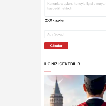
Gönder
İLGINIZI ÇEKEBILIR