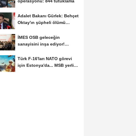
operasyonu: 844 tutuklama
Adalet Bakanı Gürlek: Behçet
Oktay'ın şüpheli ölümü
yeniden kapsamlı...
İMES OSB geleceğin
sanayisini inşa ediyor!
Sanayinin geleceği İMES...
Türk F-16'ları NATO görevi
için Estonya'da... MSB yerli
savunma sistemleriyle...