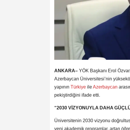
ANKARA–
YÖK Başkanı Erol Özvar, “
Azerbaycan Üniversitesi’nin yükseköğr
yapının
Türkiye
ile
Azerbaycan
arası
pekiştirdiğini ifade etti.
“2030 VİZYONUYLA DAHA GÜÇLÜ
Üniversitenin 2030 vizyonu doğrultu
yeni akademik programlar, artan öğre