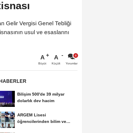
tisnası
 Gelir Vergisi Genel Tebliği
stisnasının usul ve esaslarını
A
A
Büyüt
Küçült
Yorumlar
 HABERLER
Bilişim 500'de 39 milyar
dolarlık dev hacim
ARGEM Lisesi
öğrencilerinden bilim ve
teknolojide çifte başarı