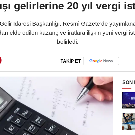
ışı gelirlerine 20 yıl vergi is
Gelir İdaresi Başkanlığı, Resmî Gazete’de yayımlanan
dan elde edilen kazanç ve iratlara ilişkin yeni vergi i
belirledi.
TAKİP ET
SON