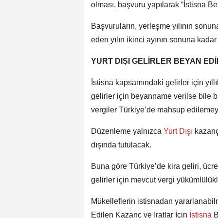
olması, başvuru yapılarak “İstisna Be
Başvuruların, yerleşme yılının sonuna
eden yılın ikinci ayının sonuna kadar
YURT DIŞI GELİRLER BEYAN E
İstisna kapsamındaki gelirler için yı
gelirler için beyanname verilse bile 
vergiler Türkiye’de mahsup edileme
Düzenleme yalnızca
Yurt Dışı
kazançl
dışında tutulacak.
Buna göre Türkiye’de kira geliri, ücre
gelirler için mevcut vergi yükümlülü
Mükelleflerin istisnadan yararlanabil
Edilen Kazanç ve İratlar İçin
İstisna
B