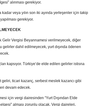
lgesi” alınması gerekiyor.
 kadar veya yılın son iki ayında yerleşenler için takip
 yapılması gerekiyor.
DİLMEYECEK
llık Gelir Vergisi Beyannamesi verilmeyecek, diğer
bu gelirler dahil edilmeyecek, yurt dışında ödenen
yecek.
arı kapsıyor. Türkiye’de elde edilen gelirler istisna
t geliri, ticari kazanç, serbest meslek kazancı gibi
kleri devam edecek.
mesi için vergi dairesinden “Yurt Dışından Elde
elgesi” alması zorunlu olacak. Vergi daireleri,