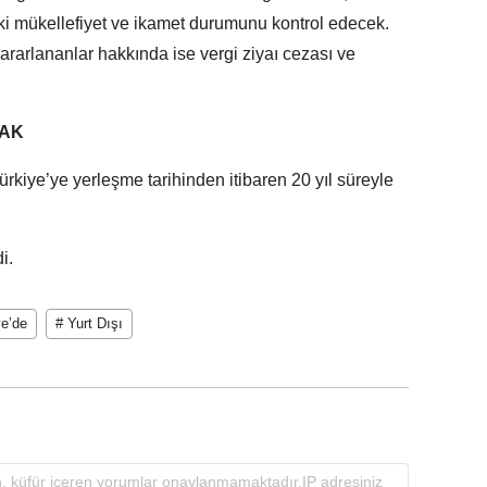
ki mükellefiyet ve ikamet durumunu kontrol edecek.
yararlananlar hakkında ise vergi ziyaı cezası ve
CAK
 Türkiye’ye yerleşme tarihinden itibaren 20 yıl süreyle
i.
ye’de
# Yurt Dışı