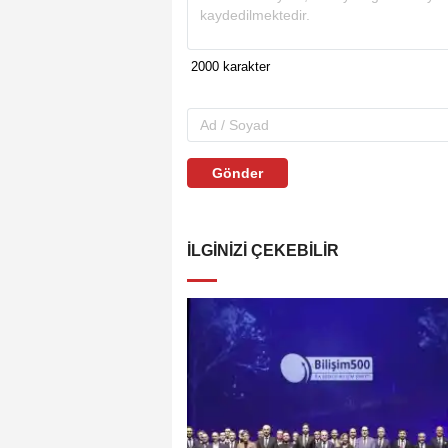
Gönder
İLGINIZI ÇEKEBILIR