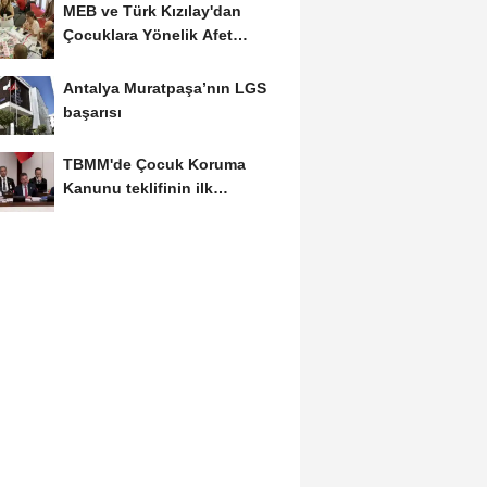
MEB ve Türk Kızılay'dan
Çocuklara Yönelik Afet
Farkındalık Çalıştayı
Antalya Muratpaşa’nın LGS
başarısı
TBMM'de Çocuk Koruma
Kanunu teklifinin ilk
görüşmeleri tamamlandı