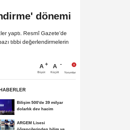
endirme' dönemi
ikler yaptı. Resmî Gazete’de
azı tıbbi değerlendirmelerin
A
A
Büyüt
Küçült
Yorumlar
 HABERLER
Bilişim 500'de 39 milyar
dolarlık dev hacim
ARGEM Lisesi
öğrencilerinden bilim ve