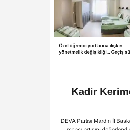
Özel öğrenci yurtlarına ilişkin
yönetmelik değişikliği... Geçiş s
uzatıldı
Kadir Kerimo
DEVA Partisi Mardin İl Başk
maaşı artışını değerlendir