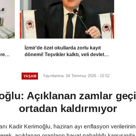
İzmir'de özel okullarda zorlu kayıt
üresi
dönemi! Teşvikler kalktı, veli devlet
okuluna yöneldi
Yayınlanma: 04 Temmuz 2026 - 15:52
YAŞAM
ğlu: Açıklanan zamlar geçi
ortadan kaldırmıyor
anı Kadir Kerimoğlu, haziran ayı enflasyon verilerini
erek, açıklanan oranların hayat pahalılığı karşısında 