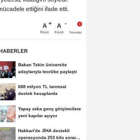
adele ettiğini ifade etti.
A
A
Büyüt
Küçült
Yorumlar
 HABERLER
Bakan Tekin üniversite
adaylarıyla tecrübe paylaştı
688 milyon TL tarımsal
destek hesaplarda
Yapay zeka genç girişimcilere
yeni kapılar açıyor
Hakkari'de JİHA destekli
operasyonda 253 kilo esrar