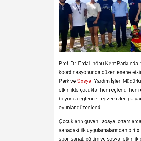
Prof. Dr. Erdal İnönü Kent Parkı’nda
koordinasyonunda düzenlenene etkinl
Park ve
Sosyal
Yardım İşleri Müdürlü
etkinlikte çocuklar hem eğlendi hem de
boyunca eğlenceli egzersizler, palyaço
oyunlar düzenlendi.
Çocukların güvenli sosyal ortamlard
sahadaki ilk uygulamalarından biri o
spor, sanat, eğitim ve sosyal etkinl