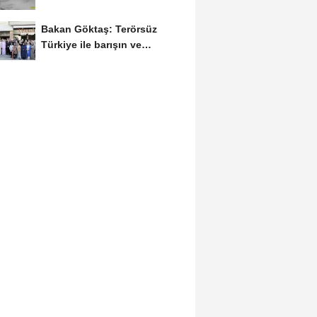
ele geçirildi
Bakan Göktaş: Terörsüz
Türkiye ile barışın ve
istikrarın güçlendiği...