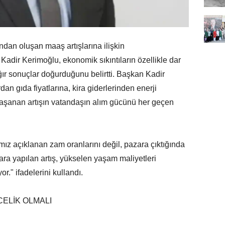
ından oluşan maaş artışlarına ilişkin
dir Kerimoğlu, ekonomik sıkıntıların özellikle dar
ağır sonuçlar doğurduğunu belirtti. Başkan Kadir
an gıda fiyatlarına, kira giderlerinden enerji
yaşanan artışın vatandaşın alım gücünü her geçen
z açıklanan zam oranlarını değil, pazara çıktığında
lara yapılan artış, yükselen yaşam maliyetleri
or." ifadelerini kullandı.
ELİK OLMALI