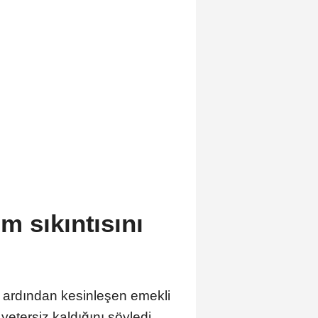
m sıkıntısını
n ardından kesinleşen emekli
yetersiz kaldığını söyledi.