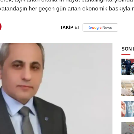
atandaşın her geçen gün artan ekonomik baskıyla müc
TAKİP ET
SON