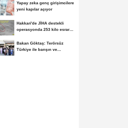
Yapay zeka genç girişimcilere
yeni kapılar açıyor
Hakkari'de JİHA destekli
operasyonda 253 kilo esrar
ele geçirildi
Bakan Göktaş: Terörsüz
Türkiye ile barışın ve
istikrarın güçlendiği...