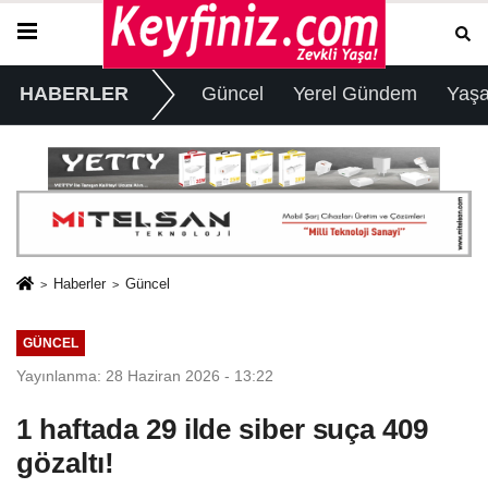
HABERLER
Güncel
Yerel Gündem
Yaş
Haberler
Güncel
GÜNCEL
Yayınlanma: 28 Haziran 2026 - 13:22
1 haftada 29 ilde siber suça 409
gözaltı!