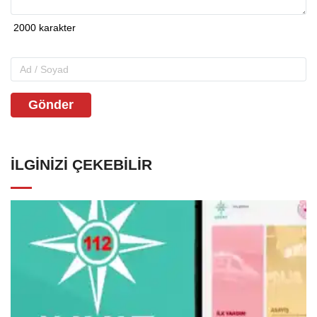
Gönder
İLGINIZI ÇEKEBILIR