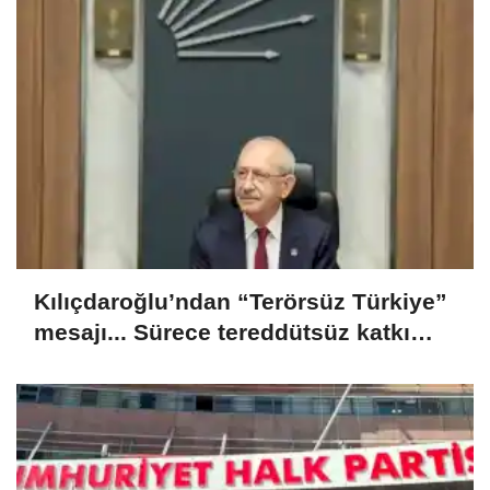
Kılıçdaroğlu’ndan “Terörsüz Türkiye”
mesajı... Sürece tereddütsüz katkı
vereceğiz