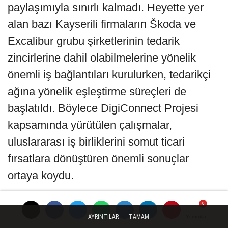
paylaşımıyla sınırlı kalmadı. Heyette yer
alan bazı Kayserili firmaların Škoda ve
Excalibur grubu şirketlerinin tedarik
zincirlerine dahil olabilmelerine yönelik
önemli iş bağlantıları kurulurken, tedarikçi
ağına yönelik eşleştirme süreçleri de
başlatıldı. Böylece DigiConnect Projesi
kapsamında yürütülen çalışmalar,
uluslararası iş birliklerini somut ticari
fırsatlara dönüştüren önemli sonuçlar
ortaya koydu.
DİGİCONNECT İLE KARŞILIKLI PAZAR
AŞİNALIĞI GÜÇLENDİ
AYRINTILAR
TAMAM
Yorumlar
Yorumlar