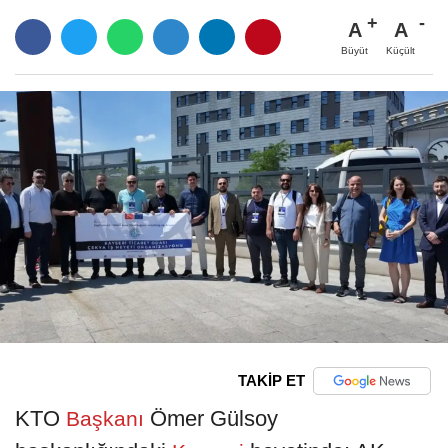
A
A
Büyüt
Küçült
TAKİP ET
KTO
Ömer Gülsoy
Başkanı