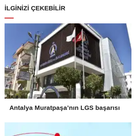
İLGINIZI ÇEKEBILIR
Antalya Muratpaşa’nın LGS başarısı