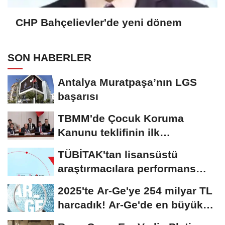
CHP Bahçelievler'de yeni dönem
SON HABERLER
Antalya Muratpaşa’nın LGS
başarısı
TBMM'de Çocuk Koruma
Kanunu teklifinin ilk
görüşmeleri tamamlandı
TÜBİTAK'tan lisansüstü
araştırmacılara performans
bursu çağrısı
2025'te Ar-Ge'ye 254 milyar TL
harcadık! Ar-Ge'de en büyük
pay üniversitelere