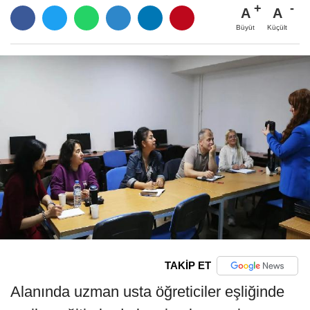
A
A
Büyüt
Küçült
TAKİP ET
Alanında uzman usta öğreticiler eşliğinde