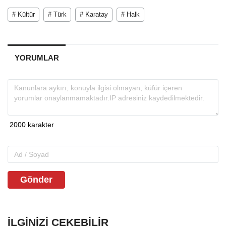
# Kültür
# Türk
# Karatay
# Halk
YORUMLAR
Gönder
İLGINIZI ÇEKEBILIR