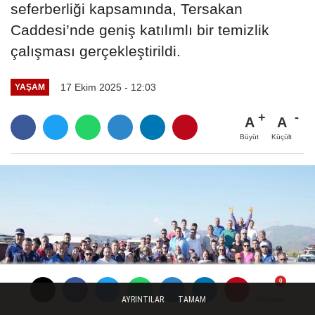
seferberliği kapsamında, Tersakan
Caddesi’nde geniş katılımlı bir temizlik
çalışması gerçekleştirildi.
17 Ekim 2025 - 12:03
YAŞAM
A
A
Büyüt
Küçült
AYRINTILAR
TAMAM
Yorumlar
Yorumlar
Yorumlar
Yorumlar