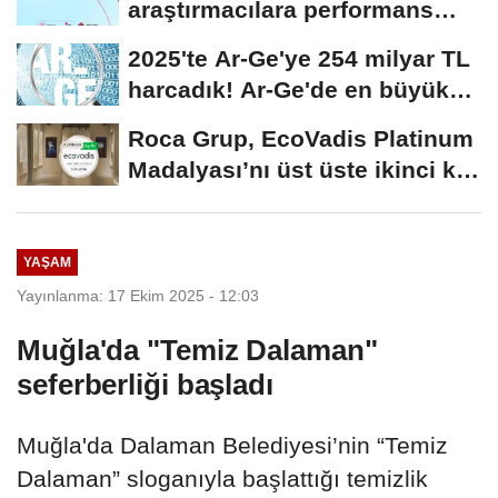
araştırmacılara performans
bursu çağrısı
2025'te Ar-Ge'ye 254 milyar TL
harcadık! Ar-Ge'de en büyük
pay üniversitelere
Roca Grup, EcoVadis Platinum
Madalyası’nı üst üste ikinci kez
kazandı
YAŞAM
Yayınlanma: 17 Ekim 2025 - 12:03
Muğla'da "Temiz Dalaman"
seferberliği başladı
Muğla'da Dalaman Belediyesi’nin “Temiz
Dalaman” sloganıyla başlattığı temizlik