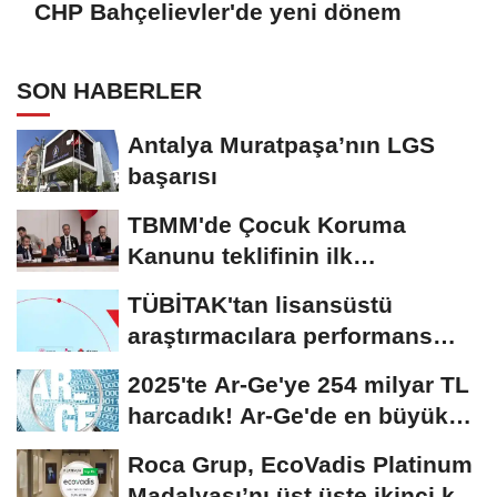
CHP Bahçelievler'de yeni dönem
SON HABERLER
Antalya Muratpaşa’nın LGS
başarısı
TBMM'de Çocuk Koruma
Kanunu teklifinin ilk
görüşmeleri tamamlandı
TÜBİTAK'tan lisansüstü
araştırmacılara performans
bursu çağrısı
2025'te Ar-Ge'ye 254 milyar TL
harcadık! Ar-Ge'de en büyük
pay üniversitelere
Roca Grup, EcoVadis Platinum
Madalyası’nı üst üste ikinci kez