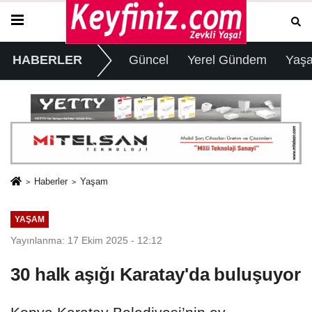
HABERLER
Güncel
Yerel Gündem
Yaş
Haberler
Yaşam
YAŞAM
Yayınlanma: 17 Ekim 2025 - 12:12
30 halk aşığı Karatay'da buluşuyor