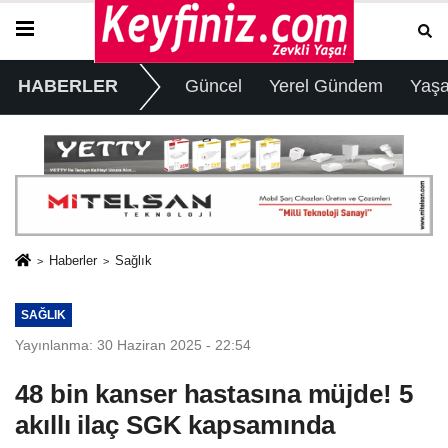
HABERLER
Güncel
Yerel Gündem
Yaş
Haberler
Sağlık
SAĞLIK
Yayınlanma: 30 Haziran 2025 - 22:54
48 bin kanser hastasına müjde! 5
akıllı ilaç SGK kapsamında