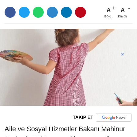
A
A
Büyüt
Küçült
TAKİP ET
Aile ve Sosyal Hizmetler Bakanı Mahinur