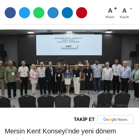
A
A
Büyüt
Küçült
TAKİP ET
Mersin Kent Konseyi’nde yeni dönem