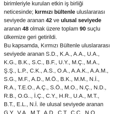
birimleriyle kurulan etkin iş birliği
neticesinde;
kırmızı bültenle
uluslararası
seviyede aranan
42
ve
ulusal seviyede
aranan
48
olmak üzere toplam
90
suçlu
ülkemize geri getirildi.
Bu kapsamda, Kırmızı Bültenle uluslararası
seviyede aranan S.D., K.A., A.A., U.A.,
K.G., B.K., S.C., B.F., U.Y., M.Ç., M.A.,
Ş.Ş., L.P., C.K., A.S., O.A., A.A.K., A.A.M.,
S.G., M.F., A.D., M.Ö., B.K., M.M., N.İ.,
R.A., T.E.O., A.Ç., S.Ö., M.O., N.Ç., N.D.,
R.B., O.G.., İ.Ç., C.Y., H.R., U.A., M.T.,
B.T., E.L., N.İ. ile ulusal seviyede aranan
G.Y., V.A., M.T., A.D., C.T., C.Ç., N.O.,