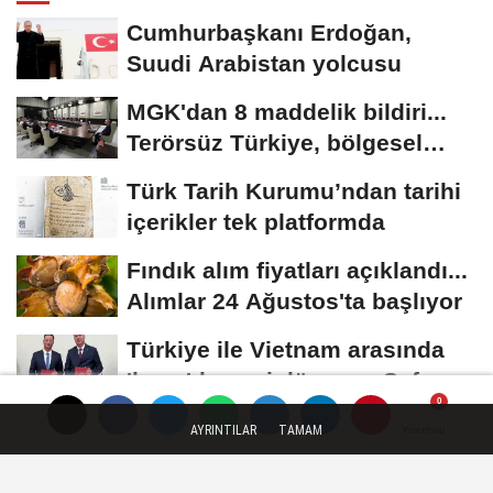
Cumhurbaşkanı Erdoğan,
Suudi Arabistan yolcusu
MGK'dan 8 maddelik bildiri...
Terörsüz Türkiye, bölgesel
güvenlik...
Türk Tarih Kurumu’ndan tarihi
içerikler tek platformda
Fındık alım fiyatları açıklandı...
Alımlar 24 Ağustos'ta başlıyor
Türkiye ile Vietnam arasında
'hava'da yeni dönem... Sefer
kapasitesi...
AYRINTILAR
TAMAM
Yorumlar
Yorumlar