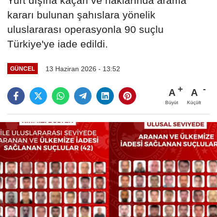
Yurt dışına kaçan ve haklarında arama
kararı bulunan şahıslara yönelik
uluslararası operasyonla 90 suçlu
Türkiye'ye iade edildi.
13 Haziran 2026 - 13:52
GÜNCEL
A
A
Büyüt
Küçült