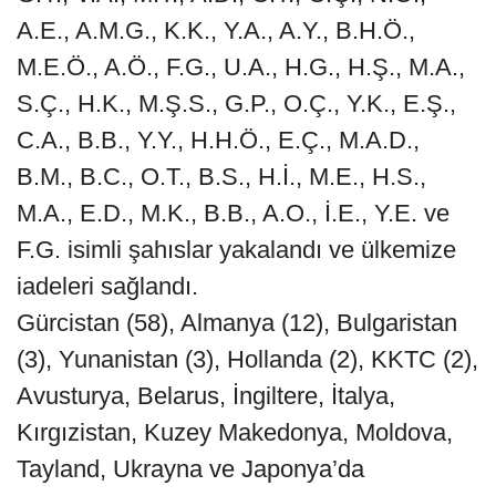
A.E., A.M.G., K.K., Y.A., A.Y., B.H.Ö.,
M.E.Ö., A.Ö., F.G., U.A., H.G., H.Ş., M.A.,
S.Ç., H.K., M.Ş.S., G.P., O.Ç., Y.K., E.Ş.,
C.A., B.B., Y.Y., H.H.Ö., E.Ç., M.A.D.,
B.M., B.C., O.T., B.S., H.İ., M.E., H.S.,
M.A., E.D., M.K., B.B., A.O., İ.E., Y.E. ve
F.G. isimli şahıslar yakalandı ve ülkemize
iadeleri sağlandı.
Gürcistan (58), Almanya (12), Bulgaristan
(3), Yunanistan (3), Hollanda (2), KKTC (2),
Avusturya, Belarus, İngiltere, İtalya,
Kırgızistan, Kuzey Makedonya, Moldova,
Tayland, Ukrayna ve Japonya’da