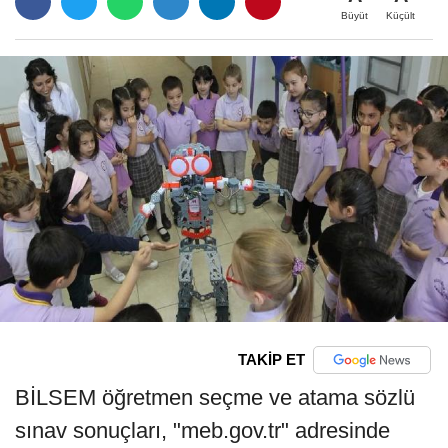
Büyüt
Küçült
TAKİP ET
BİLSEM öğretmen seçme ve atama sözlü
sınav sonuçları, "meb.gov.tr" adresinde