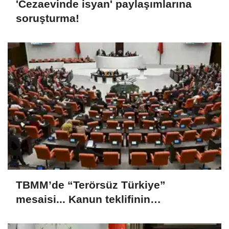
'Cezaevinde isyan' paylaşımlarına
soruşturma!
TBMM’de “Terörsüz Türkiye”
mesaisi... Kanun teklifinin
görüşmeleri sürüyor