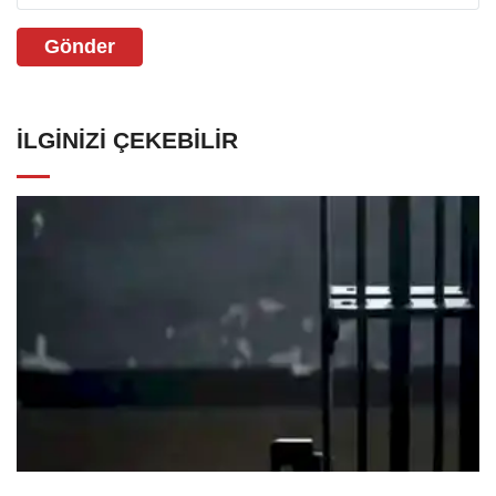
Gönder
İLGINIZI ÇEKEBILIR