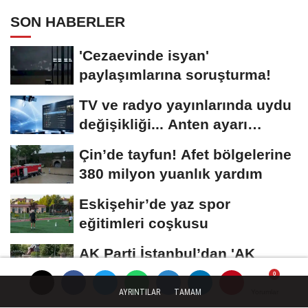
SON HABERLER
'Cezaevinde isyan'
paylaşımlarına soruşturma!
TV ve radyo yayınlarında uydu
değişikliği... Anten ayarı
gerekmeyecek!
Çin’de tayfun! Afet bölgelerine
380 milyon yuanlık yardım
Eskişehir’de yaz spor
eğitimleri coşkusu
AK Parti İstanbul’dan 'AK
Belediyeciliği Yerinde Gör'
programı
AYRINTILAR
TAMAM
Yorumlar
Yorumlar