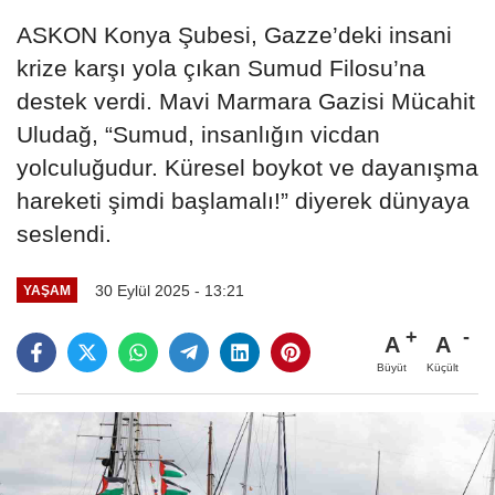
ASKON Konya Şubesi, Gazze’deki insani
krize karşı yola çıkan Sumud Filosu’na
destek verdi. Mavi Marmara Gazisi Mücahit
Uludağ, “Sumud, insanlığın vicdan
yolculuğudur. Küresel boykot ve dayanışma
hareketi şimdi başlamalı!” diyerek dünyaya
seslendi.
30 Eylül 2025 - 13:21
YAŞAM
A
A
Büyüt
Küçült