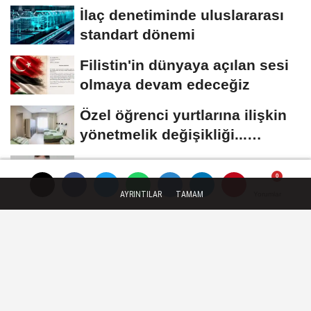
güçlendiği...
İlaç denetiminde uluslararası
standart dönemi
Filistin'in dünyaya açılan sesi
olmaya devam edeceğiz
Özel öğrenci yurtlarına ilişkin
yönetmelik değişikliği...
Geçiş...
Cevdet Yılmaz: Mekke Ortak
Savunma Anlaşması bölgesel
AYRINTILAR
TAMAM
Yorumlar
Yorumlar
Yorumlar
güvenliğe...
TEKNOLOJI
Yayınlanma: 30 Eylül 2025 - 13:00
TEB, Provenir'in yapay zekâ
destekli karar verme platformunu