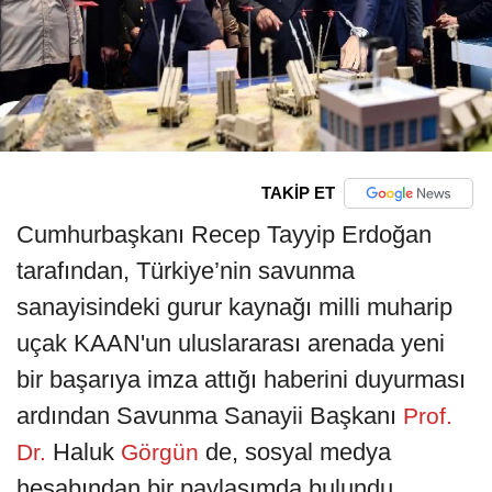
TAKİP ET
Cumhurbaşkanı Recep Tayyip Erdoğan
tarafından, Türkiye’nin savunma
sanayisindeki gurur kaynağı milli muharip
uçak KAAN'un uluslararası arenada yeni
bir başarıya imza attığı haberini duyurması
ardından Savunma Sanayii Başkanı
Prof.
Haluk
de, sosyal medya
Dr.
Görgün
hesabından bir paylaşımda bulundu.