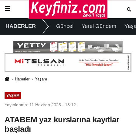
HABERLER
Güncel
Yerel Gündem
Yaş
Haberler
Yaşam
YAŞAM
Yayınlanma: 11 Haziran 2025 - 13:12
ATABEM yaz kurslarına kayıtlar
başladı