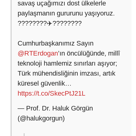
savaş uçağımızı dost ülkelerle
paylaşmanın gururunu yaşıyoruz.
????????✈️????????
Cumhurbaşkanımız Sayın
@RTErdogan
’ın öncülüğünde, millî
teknoloji hamlemiz sınırları aşıyor;
Türk mühendisliğinin imzası, artık
küresel güvenlik…
https://t.co/SkecPtJ21L
— Prof. Dr. Haluk Görgün
(@halukgorgun)