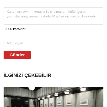
Gönder
İLGINIZI ÇEKEBILIR