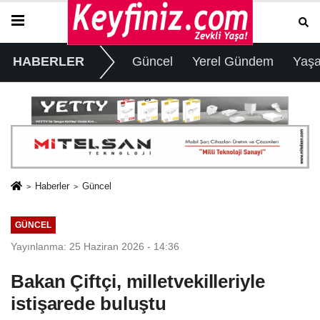
HABERLER
Güncel
Yerel Gündem
Yaş
Haberler
Güncel
GÜNCEL
Yayınlanma: 25 Haziran 2026 - 14:36
Bakan Çiftçi, milletvekilleriyle
istişarede buluştu