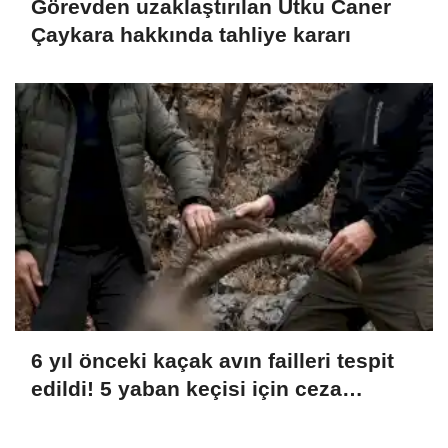
Görevden uzaklaştırılan Utku Caner
Çaykara hakkında tahliye kararı
6 yıl önceki kaçak avın failleri tespit
edildi! 5 yaban keçisi için ceza
uygulandı