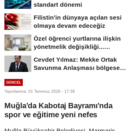
standart dönemi
Filistin'in dünyaya açılan sesi
olmaya devam edeceğiz
Özel öğrenci yurtlarına ilişkin
yönetmelik değişikliği...
Geçiş...
Cevdet Yılmaz: Mekke Ortak
Savunma Anlaşması bölgesel
güvenliğe...
GÜNCEL
Yayınlanma: 01 Temmuz 2026 - 17:38
Muğla'da Kabotaj Bayramı'nda
spor ve eğitime yeni nefes
Muğla Büyükşehir Belediyesi, Marmaris