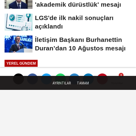
'akademik dürüstlük' mesajı
LGS'de ilk nakil sonuçları
açıklandı
İletişim Başkanı Burhanettin
Duran’dan 10 Ağustos mesajı
YEREL GÜNDEM
Yayınlanma: 04 Kasım 2025 - 15:00
AYRINTILAR
TAMAM
Yorumlar
Yorumlar
Gıdanın geleceğini şekillendiren
projelere başvuruda son gün 15
Kasım
Sürdürülebilir Gıda Ödülleri, bu yıl üçüncü
kez sahiplerini bulmaya hazırlanıyor. Gıda