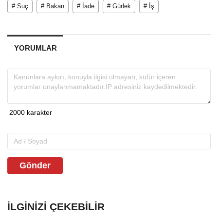
# Suç
# Bakan
# İade
# Gürlek
# İş
YORUMLAR
Gönder
İLGINIZI ÇEKEBILIR