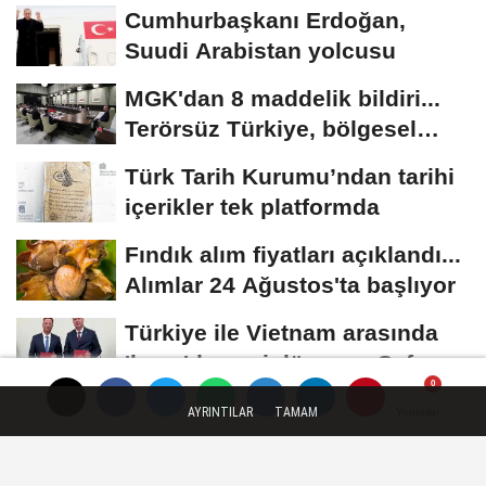
Cumhurbaşkanı Erdoğan,
Suudi Arabistan yolcusu
MGK'dan 8 maddelik bildiri...
Terörsüz Türkiye, bölgesel
güvenlik...
Türk Tarih Kurumu’ndan tarihi
içerikler tek platformda
Fındık alım fiyatları açıklandı...
Alımlar 24 Ağustos'ta başlıyor
Türkiye ile Vietnam arasında
'hava'da yeni dönem... Sefer
kapasitesi...
AYRINTILAR
TAMAM
Yorumlar
Yorumlar
Künye
İletişim
Çerez Politikası
Gizlilik İlkeleri