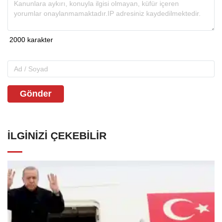
Gönder
İLGINIZI ÇEKEBILIR