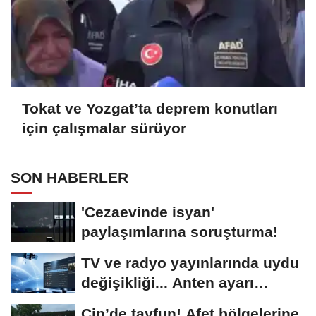
Tokat ve Yozgat’ta deprem konutları
için çalışmalar sürüyor
SON HABERLER
'Cezaevinde isyan'
paylaşımlarına soruşturma!
TV ve radyo yayınlarında uydu
değişikliği... Anten ayarı
gerekmeyecek!
Çin’de tayfun! Afet bölgelerine