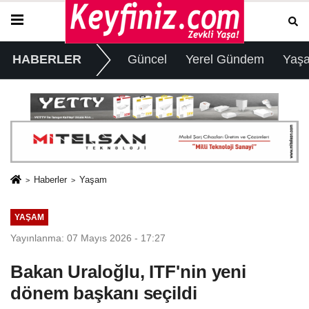
HABERLER
Güncel
Yerel Gündem
Yaş
Haberler
Yaşam
YAŞAM
Yayınlanma: 07 Mayıs 2026 - 17:27
Bakan Uraloğlu, ITF'nin yeni
dönem başkanı seçildi