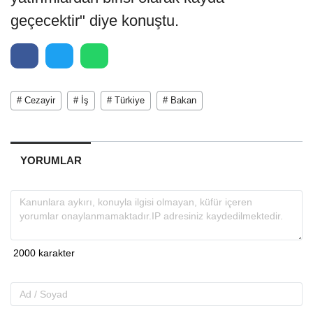
geçecektir" diye konuştu.
# Cezayir
# İş
# Türkiye
# Bakan
YORUMLAR