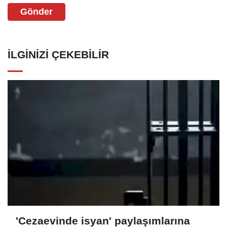
Gönder
İLGINIZI ÇEKEBILIR
'Cezaevinde isyan' paylaşımlarına