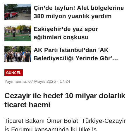
gerekmeyecek!
Çin’de tayfun! Afet bölgelerine
380 milyon yuanlık yardım
Eskişehir’de yaz spor
eğitimleri coşkusu
AK Parti İstanbul’dan 'AK
Belediyeciliği Yerinde Gör'
programı
GÜNCEL
Yayınlanma: 07 Mayıs 2026 - 17:24
Cezayir ile hedef 10 milyar dolarlık
ticaret hacmi
Ticaret Bakanı Ömer Bolat, Türkiye-Cezayir
İş Forumu kapsamında iki ülke iş