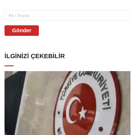
Gönder
İLGINIZI ÇEKEBILIR