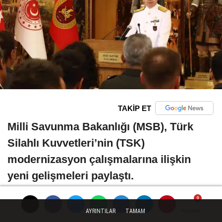
TAKİP ET
Milli Savunma Bakanlığı (MSB), Türk
Silahlı Kuvvetleri’nin (TSK)
modernizasyon çalışmalarına ilişkin
yeni gelişmeleri paylaştı.
Kara Kuvvetleri Komutanlığı’nda
AYRINTILAR
TAMAM
Yorumlar
Yorumlar
Yorumlar
Yorumlar
gerçekleştirilen Haftalık Basın Bilgilendirme