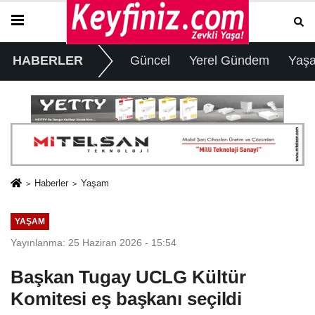
HABERLER
Güncel
Yerel Gündem
Yaş
Haberler
Yaşam
YAŞAM
Yayınlanma: 25 Haziran 2026 - 15:54
Başkan Tugay UCLG Kültür
Komitesi eş başkanı seçildi