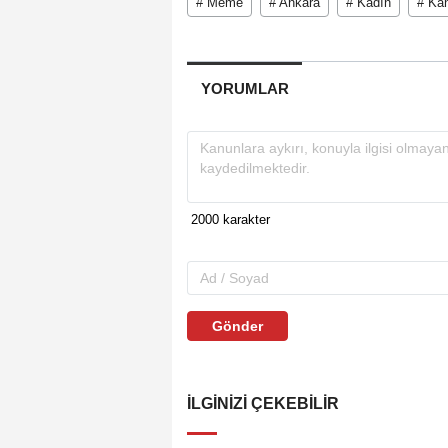
# Meme
# Ankara
# Kadın
# Ka
YORUMLAR
Gönder
İLGINIZI ÇEKEBILIR