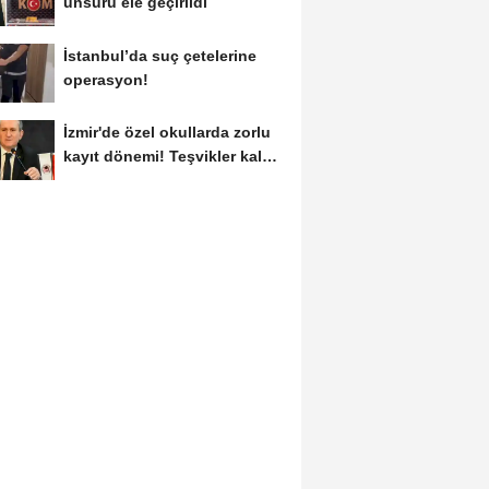
unsuru ele geçirildi
İstanbul’da suç çetelerine
operasyon!
İzmir'de özel okullarda zorlu
kayıt dönemi! Teşvikler kalktı,
veli...