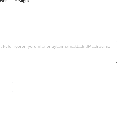
nser
# Sağlık