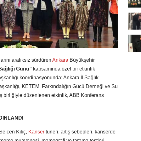
arını aralıksız sürdüren
Ankara
Büyükşehir
Sağlığı Günü”
kapsamında özel bir etkinlik
Başkanlığı koordinasyonunda; Ankara İl Sağlık
Başkanlığı, KETEM, Farkındalığın Gücü Derneği ve Su
ş birliğiyle düzenlenen etkinlik, ABB Konferans
DINLANDI
lcen Kılıç,
Kanser
türleri, artış sebepleri, kanserde
 meme muayenesi, mamografi ve tarama testleri