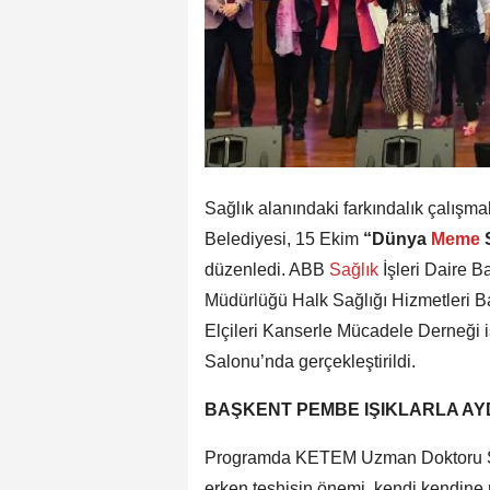
Sağlık alanındaki farkındalık çalışmal
Belediyesi, 15 Ekim
“Dünya
Meme
düzenledi. ABB
Sağlık
İşleri Daire 
Müdürlüğü Halk Sağlığı Hizmetleri 
Elçileri Kanserle Mücadele Derneği i
Salonu’nda gerçekleştirildi.
BAŞKENT PEMBE IŞIKLARLA AY
Programda KETEM Uzman Doktoru Se
erken teşhisin önemi, kendi kendine