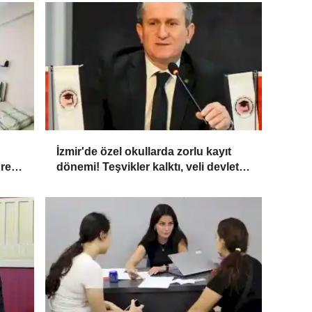
İzmir'de özel okullarda zorlu kayıt
üresi
dönemi! Teşvikler kalktı, veli devlet
okuluna yöneldi