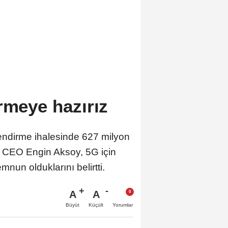
rmeye hazırız
endirme ihalesinde 627 milyon
. CEO Engin Aksoy, 5G için
nun olduklarını belirtti.
A
A
Büyüt
Küçült
Yorumlar