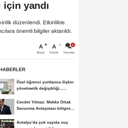
 için yandı
lik düzenlendi. Etkinlikte
lara önemli bilgiler aktarıldı.
A
A
Büyüt
Küçült
Yorumlar
 HABERLER
Özel öğrenci yurtlarına ilişkin
yönetmelik değişikliği...
Geçiş...
Cevdet Yılmaz: Mekke Ortak
Savunma Anlaşması bölgesel
güvenliğe...
Antalya’da çok sayıda suç