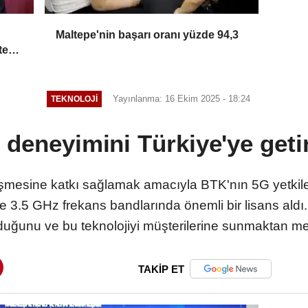
Maltepe'nin başarı oranı yüzde 94,3
tek
Yayınlanma: 16 Ekim 2025 - 18:24
TEKNOLOJI
G deneyimini Türkiye'ye geti
lleşmesine katkı sağlamak amacıyla BTK'nın 5G yetkil
 3.5 GHz frekans bandlarında önemli bir lisans aldı
duğunu ve bu teknolojiyi müşterilerine sunmaktan mem
TAKİP ET