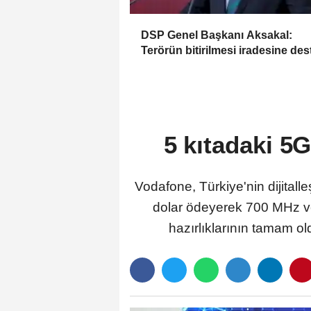
DSP Genel Başkanı Aksakal:
Terörün bitirilmesi iradesine des
için imzalayacağım
5 kıtadaki 5
Vodafone, Türkiye'nin dijita
dolar ödeyerek 700 MHz ve
hazırlıklarının tamam ol