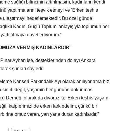
me sağlığı bilincinin artırılmasını, kadınların kendi
ünü yaptırmalarını teşvik etmeyi ve ‘Erken teşhis
ere ulaştırmayı hedeflemektedir. Bu özel günde
ağlıklı Kadın, Güçlü Toplum’ anlayışıyla toplumun her
yarlı olmaya davet ediyorum.”
OMUZA VERMİŞ KADINLARDIR”
Pınar Ayhan ise, desteklerinden dolayı Ankara
erek şunları söyledi:
 Meme Kanseri Farkındalık Ayı olarak anılıyor ama biz
yla sınırlı değil, yaşamın her gününe dokunması
Gücü Derneği olarak da diyoruz ki; ‘Erken teşhis yaşam
ğil, kalplerimizi de erken fark edelim, çünkü bir
rbirine omuz veren, yan yana duran kadınlardır.”