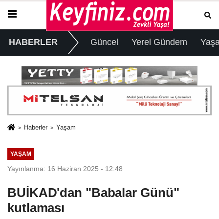
HABERLER
Güncel
Yerel Gündem
Yaş
Haberler
Yaşam
YAŞAM
Yayınlanma: 16 Haziran 2025 - 12:48
BUİKAD'dan "Babalar Günü"
kutlaması