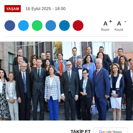
16 Eylül 2025 - 18:00
YAŞAM
A
A
Büyüt
Küçült
TAKİP ET