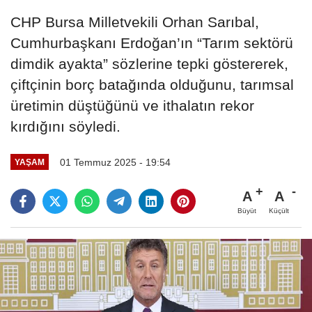
CHP Bursa Milletvekili Orhan Sarıbal,
Cumhurbaşkanı Erdoğan’ın “Tarım sektörü
dimdik ayakta” sözlerine tepki göstererek,
çiftçinin borç batağında olduğunu, tarımsal
üretimin düştüğünü ve ithalatın rekor
kırdığını söyledi.
01 Temmuz 2025 - 19:54
YAŞAM
A
A
Büyüt
Küçült