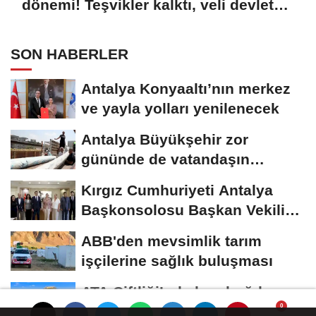
dönemi! Teşvikler kalktı, veli devlet
okuluna yöneldi
SON HABERLER
Antalya Konyaaltı’nın merkez
ve yayla yolları yenilenecek
Antalya Büyükşehir zor
gününde de vatandaşın
yanında
Kırgız Cumhuriyeti Antalya
Başkonsolosu Başkan Vekili
Özdemir’i...
ABB'den mevsimlik tarım
işçilerine sağlık buluşması
ATA Çiftliği’nde karabuğday
hasadı başladı