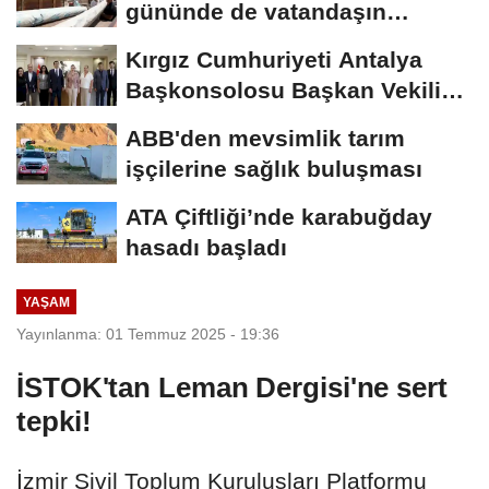
gününde de vatandaşın
yanında
Kırgız Cumhuriyeti Antalya
Başkonsolosu Başkan Vekili
Özdemir’i...
ABB'den mevsimlik tarım
işçilerine sağlık buluşması
ATA Çiftliği’nde karabuğday
hasadı başladı
YAŞAM
Yayınlanma: 01 Temmuz 2025 - 19:36
İSTOK'tan Leman Dergisi'ne sert
tepki!
İzmir Sivil Toplum Kuruluşları Platformu