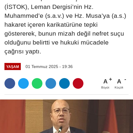
(İSTOK), Leman Dergisi’nin Hz.
Muhammed’e (s.a.v.) ve Hz. Musa’ya (a.s.)
hakaret içeren karikatürüne tepki
göstererek, bunun mizah değil nefret suçu
olduğunu belirtti ve hukuki mücadele
çağrısı yaptı.
01 Temmuz 2025 - 19:36
YAŞAM
A
A
Büyüt
Küçült