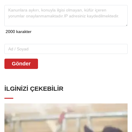
Gönder
İLGINIZI ÇEKEBILIR