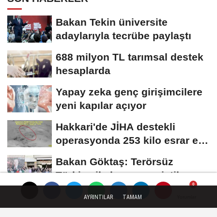
Bakan Tekin üniversite
adaylarıyla tecrübe paylaştı
688 milyon TL tarımsal destek
hesaplarda
Yapay zeka genç girişimcilere
yeni kapılar açıyor
Hakkari'de JİHA destekli
operasyonda 253 kilo esrar ele
geçirildi
Bakan Göktaş: Terörsüz
Türkiye ile barışın ve istikrarın
güçlendiği...
AYRINTILAR
TAMAM
Yorumlar
Yorumlar