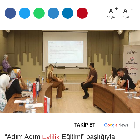
A
A
Büyüt
Küçült
TAKİP ET
“Adım Adım
Eğitimi” başlığıyla
Evlilik