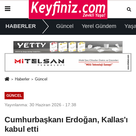
HABERLER
Güncel
Yerel Gündem
Yaş
Haberler
Güncel
GÜNCEL
Yayınlanma: 30 Haziran 2026 - 17:38
Cumhurbaşkanı Erdoğan, Kallas'ı
kabul etti