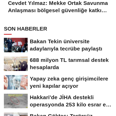
Cevdet Yılmaz: Mekke Ortak Savunma
Anlaşması bölgesel güvenliğe katkı
sağlayacak
SON HABERLER
Bakan Tekin üniversite
adaylarıyla tecrübe paylaştı
688 milyon TL tarımsal destek
hesaplarda
Yapay zeka genç girişimcilere
yeni kapılar açıyor
Hakkari'de JİHA destekli
operasyonda 253 kilo esrar ele
geçirildi
Bakan Göktaş: Terörsüz