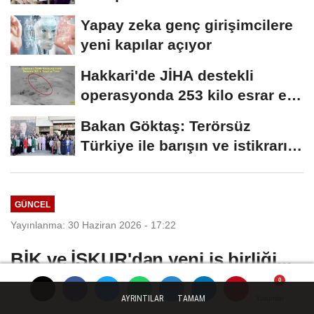
Yapay zeka genç girişimcilere
yeni kapılar açıyor
Hakkari'de JİHA destekli
operasyonda 253 kilo esrar ele
geçirildi
Bakan Göktaş: Terörsüz
Türkiye ile barışın ve istikrarın
güçlendiği...
GÜNCEL
Yayınlanma: 30 Haziran 2026 - 17:22
BİK ve İŞKUR'dan yeni iş birliği...
Medya sektörüne nitelikli iş gücü
desteği
AYRINTILAR
TAMAM
Yorumlar
Yorumlar
Yorumlar
Yorumlar