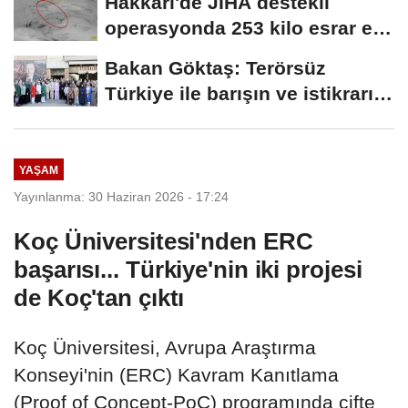
Hakkari'de JİHA destekli
operasyonda 253 kilo esrar ele
geçirildi
Bakan Göktaş: Terörsüz
Türkiye ile barışın ve istikrarın
güçlendiği...
YAŞAM
Yayınlanma: 30 Haziran 2026 - 17:24
Koç Üniversitesi'nden ERC
başarısı... Türkiye'nin iki projesi
de Koç'tan çıktı
Koç Üniversitesi, Avrupa Araştırma
Konseyi'nin (ERC) Kavram Kanıtlama
(Proof of Concept-PoC) programında çifte